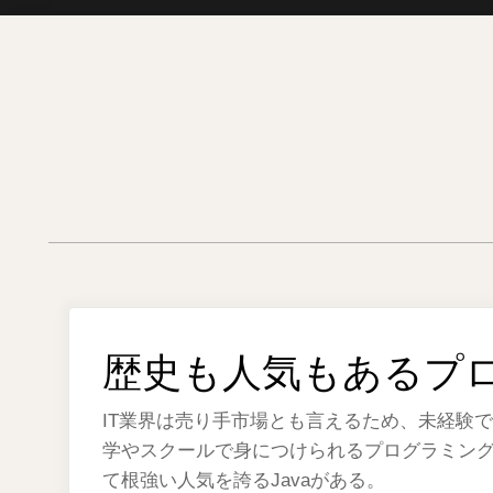
Skip
to
content
歴史も人気もあるプ
IT業界は売り手市場とも言えるため、未経験
学やスクールで身につけられるプログラミング
て根強い人気を誇るJavaがある。