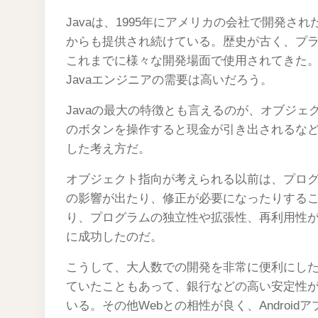
Javaは、1995年にアメリカの会社で開発さ
からも提供され続けている。歴史が古く、プ
これまでに様々な開発場面で使用されてきた
Javaエンジニアの需要は高いだろう。
Javaの最大の特徴とも言えるのが、オブジェ
のボタンを操作すると現金が引き出されるな
した考え方だ。
オブジェクト指向が考えられる以前は、プロ
の影響が出たり、修正が必要になったりする
り、プログラムの独立性や拡張性、再利用性
に成功したのだ。
こうして、大人数での開発を非常に便利にした
ていたこともあって、銀行などの高い安定性
いる。その他Webとの相性が良く、Androi