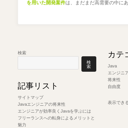
を用いた開発案件
は、まだまだ高需要の中に
カテ
検索
検
索
Java
エンジニ
将来性
記事リスト
自由度
サイトマップ
表示でき
Javaエンジニアの将来性
エンジニアが効率良くJavaを学ぶには
フリーランスへの転身によるメリットと
魅力